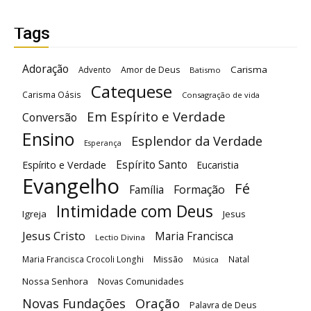
Tags
Adoração
Carisma
Advento
Amor de Deus
Batismo
Catequese
Carisma Oásis
Consagração de vida
Em Espírito e Verdade
Conversão
Ensino
Esplendor da Verdade
Esperança
Espírito Santo
Espírito e Verdade
Eucaristia
Evangelho
Fé
Família
Formação
Intimidade com Deus
Igreja
Jesus
Jesus Cristo
Maria Francisca
Lectio Divina
Maria Francisca Crocoli Longhi
Missão
Natal
Música
Nossa Senhora
Novas Comunidades
Oração
Novas Fundações
Palavra de Deus