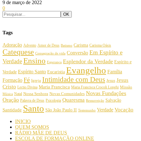
9 de março de 2022
0
Tags
Adoração
Carisma
Amor de Deus
Carisma Oásis
Advento
Batismo
Catequese
Em Espírito e
Conversão
Consagração de vida
Ensino
Verdade
Esplendor da Verdade
Espírito e
Esperança
Evangelho
Espírito Santo
Família
Verdade
Eucaristia
Intimidade com Deus
Fé
Jesus
Formação
Igreja
Jesus
Cristo
Maria Francisca
Maria Francisca Crocoli Longhi
Missão
Lectio Divina
Novas Fundações
Nossa Senhora
Natal
Novas Comunidades
Música
Oração
Quaresma
Salvação
Palavra de Deus
Psicologia
Ressurreição
Santo
Vocação
Verdade
Santidade
São João Paulo II
Testemunho
INICIO
QUEM SOMOS
RÁDIO MÃE DE DEUS
ESCOLA DE FORMAÇÃO ONLINE