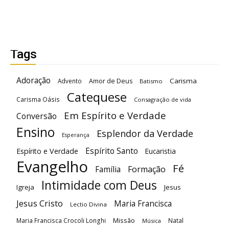
Tags
Adoração
Carisma
Advento
Amor de Deus
Batismo
Catequese
Carisma Oásis
Consagração de vida
Em Espírito e Verdade
Conversão
Ensino
Esplendor da Verdade
Esperança
Espírito Santo
Espírito e Verdade
Eucaristia
Evangelho
Fé
Família
Formação
Intimidade com Deus
Igreja
Jesus
Jesus Cristo
Maria Francisca
Lectio Divina
Maria Francisca Crocoli Longhi
Missão
Natal
Música