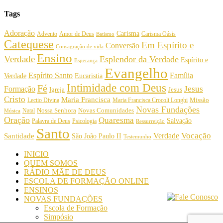
Tags
Adoração
Carisma
Amor de Deus
Carisma Oásis
Advento
Batismo
Catequese
Em Espírito e
Conversão
Consagração de vida
Ensino
Verdade
Esplendor da Verdade
Espírito e
Esperança
Evangelho
Espírito Santo
Família
Verdade
Eucaristia
Intimidade com Deus
Fé
Jesus
Formação
Igreja
Jesus
Cristo
Maria Francisca
Maria Francisca Crocoli Longhi
Missão
Lectio Divina
Novas Fundações
Nossa Senhora
Natal
Novas Comunidades
Música
Oração
Quaresma
Salvação
Palavra de Deus
Psicologia
Ressurreição
Santo
Vocação
Verdade
Santidade
São João Paulo II
Testemunho
INICIO
QUEM SOMOS
RÁDIO MÃE DE DEUS
ESCOLA DE FORMAÇÃO ONLINE
ENSINOS
NOVAS FUNDAÇÕES
Escola de Formação
Simpósio