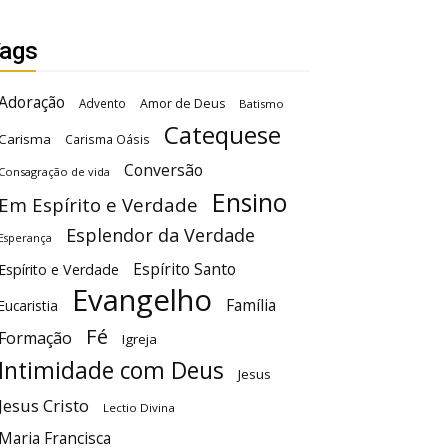
ags
Adoração
Advento
Amor de Deus
Batismo
Catequese
Carisma
Carisma Oásis
Conversão
Consagração de vida
Ensino
Em Espírito e Verdade
Esplendor da Verdade
Esperança
Espírito Santo
Espírito e Verdade
Evangelho
Família
Eucaristia
Fé
Formação
Igreja
Intimidade com Deus
Jesus
Jesus Cristo
Lectio Divina
Maria Francisca