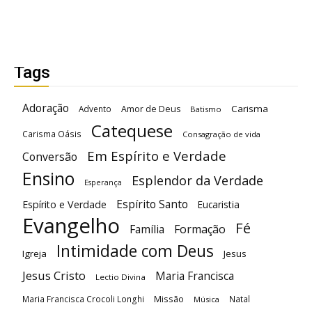
Tags
Adoração
Carisma
Advento
Amor de Deus
Batismo
Catequese
Carisma Oásis
Consagração de vida
Em Espírito e Verdade
Conversão
Ensino
Esplendor da Verdade
Esperança
Espírito Santo
Espírito e Verdade
Eucaristia
Evangelho
Fé
Família
Formação
Intimidade com Deus
Igreja
Jesus
Jesus Cristo
Maria Francisca
Lectio Divina
Maria Francisca Crocoli Longhi
Missão
Natal
Música