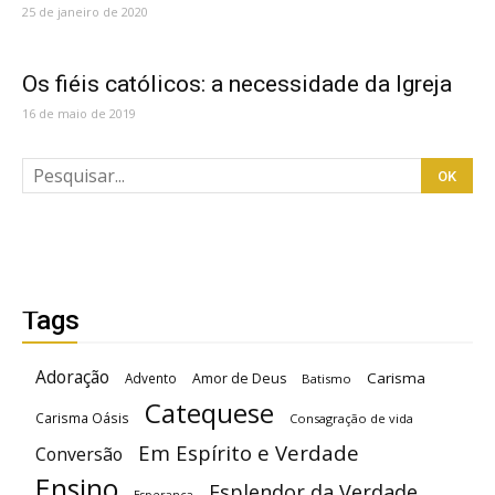
25 de janeiro de 2020
Os fiéis católicos: a necessidade da Igreja
16 de maio de 2019
Tags
Adoração
Carisma
Advento
Amor de Deus
Batismo
Catequese
Carisma Oásis
Consagração de vida
Em Espírito e Verdade
Conversão
Ensino
Esplendor da Verdade