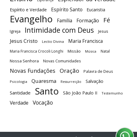
Esperança
Espírito Santo
Espírito e Verdade
Eucaristia
Evangelho
Fé
Família
Formação
Intimidade com Deus
Igreja
Jesus
Jesus Cristo
Maria Francisca
Lectio Divina
Maria Francisca Crocoli Longhi
Missão
Natal
Música
Nossa Senhora
Novas Comunidades
Oração
Novas Fundações
Palavra de Deus
Quaresma
Salvação
Psicologia
Ressurreição
Santo
Santidade
São João Paulo II
Testemunho
Vocação
Verdade