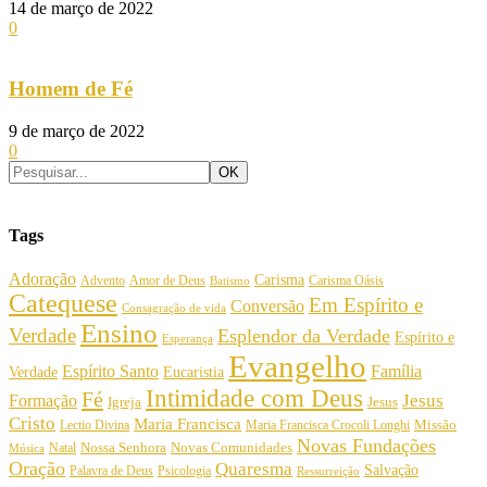
14 de março de 2022
0
Homem de Fé
9 de março de 2022
0
Tags
Adoração
Carisma
Amor de Deus
Carisma Oásis
Advento
Batismo
Catequese
Em Espírito e
Conversão
Consagração de vida
Ensino
Verdade
Esplendor da Verdade
Espírito e
Esperança
Evangelho
Espírito Santo
Família
Verdade
Eucaristia
Intimidade com Deus
Fé
Jesus
Formação
Igreja
Jesus
Cristo
Maria Francisca
Maria Francisca Crocoli Longhi
Missão
Lectio Divina
Novas Fundações
Nossa Senhora
Natal
Novas Comunidades
Música
Oração
Quaresma
Salvação
Palavra de Deus
Psicologia
Ressurreição