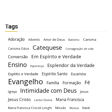
Tags
Adoração
Carisma
Advento
Amor de Deus
Batismo
Catequese
Carisma Oásis
Consagração de vida
Em Espírito e Verdade
Conversão
Ensino
Esplendor da Verdade
Esperança
Espírito Santo
Espírito e Verdade
Eucaristia
Evangelho
Fé
Família
Formação
Intimidade com Deus
Igreja
Jesus
Jesus Cristo
Maria Francisca
Lectio Divina
Maria Francisca Crocoli Longhi
Missão
Natal
Música