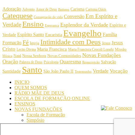
Adoração
Carisma
Amor de Deus
Carisma Oásis
Advento
Batismo
Catequese
Em Espírito e
Conversão
Consagração de vida
Ensino
Verdade
Esplendor da Verdade
Espírito e
Esperança
Evangelho
Espírito Santo
Família
Verdade
Eucaristia
Intimidade com Deus
Fé
Jesus
Formação
Igreja
Jesus
Cristo
Maria Francisca
Maria Francisca Crocoli Longhi
Missão
Lectio Divina
Novas Fundações
Nossa Senhora
Natal
Novas Comunidades
Música
Oração
Quaresma
Salvação
Palavra de Deus
Psicologia
Ressurreição
Santo
Vocação
Verdade
Santidade
São João Paulo II
Testemunho
INICIO
QUEM SOMOS
RÁDIO MÃE DE DEUS
ESCOLA DE FORMAÇÃO ONLINE
ENSINOS
NOVAS FUNDAÇÕES
Escola de Formação
Simpósio
© Comunidade Oásis © Todos os direitos reservados -