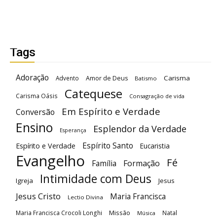
Tags
Adoração
Carisma
Advento
Amor de Deus
Batismo
Catequese
Carisma Oásis
Consagração de vida
Em Espírito e Verdade
Conversão
Ensino
Esplendor da Verdade
Esperança
Espírito Santo
Espírito e Verdade
Eucaristia
Evangelho
Fé
Família
Formação
Intimidade com Deus
Igreja
Jesus
Jesus Cristo
Maria Francisca
Lectio Divina
Maria Francisca Crocoli Longhi
Missão
Natal
Música