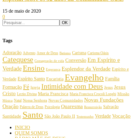
15 de maio de 2020
0
Tags
Adoração
Carisma
Amor de Deus
Carisma Oásis
Advento
Batismo
Catequese
Em Espírito e
Conversão
Consagração de vida
Ensino
Verdade
Esplendor da Verdade
Espírito e
Esperança
Evangelho
Espírito Santo
Família
Verdade
Eucaristia
Intimidade com Deus
Fé
Jesus
Formação
Igreja
Jesus
Cristo
Maria Francisca
Maria Francisca Crocoli Longhi
Missão
Lectio Divina
Novas Fundações
Nossa Senhora
Natal
Novas Comunidades
Música
Oração
Quaresma
Salvação
Palavra de Deus
Psicologia
Ressurreição
Santo
Vocação
Verdade
Santidade
São João Paulo II
Testemunho
INICIO
QUEM SOMOS