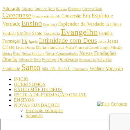
Adoração
Carisma
Amor de Deus
Carisma Oásis
Advento
Batismo
Catequese
Em Espírito e
Conversão
Consagração de vida
Ensino
Verdade
Esplendor da Verdade
Espírito e
Esperança
Evangelho
Espírito Santo
Família
Verdade
Eucaristia
Intimidade com Deus
Fé
Jesus
Formação
Igreja
Jesus
Cristo
Maria Francisca
Maria Francisca Crocoli Longhi
Missão
Lectio Divina
Novas Fundações
Nossa Senhora
Natal
Novas Comunidades
Música
Oração
Quaresma
Salvação
Palavra de Deus
Psicologia
Ressurreição
Santo
Vocação
Verdade
Santidade
São João Paulo II
Testemunho
INICIO
QUEM SOMOS
RÁDIO MÃE DE DEUS
ESCOLA DE FORMAÇÃO ONLINE
ENSINOS
NOVAS FUNDAÇÕES
Escola de Formação
Simpósio
© Comunidade Oásis © Todos os direitos reservados -