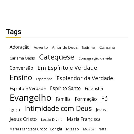
Tags
Adoração
Carisma
Advento
Amor de Deus
Batismo
Catequese
Carisma Oásis
Consagração de vida
Em Espírito e Verdade
Conversão
Ensino
Esplendor da Verdade
Esperança
Espírito Santo
Espírito e Verdade
Eucaristia
Evangelho
Fé
Família
Formação
Intimidade com Deus
Igreja
Jesus
Jesus Cristo
Maria Francisca
Lectio Divina
Maria Francisca Crocoli Longhi
Missão
Natal
Música