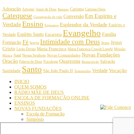
Adoração
Carisma
Amor de Deus
Carisma Oásis
Advento
Batismo
Catequese
Em Espírito e
Conversão
Consagração de vida
Ensino
Verdade
Esplendor da Verdade
Espírito e
Esperança
Evangelho
Espírito Santo
Família
Verdade
Eucaristia
Intimidade com Deus
Fé
Jesus
Formação
Igreja
Jesus
Cristo
Maria Francisca
Maria Francisca Crocoli Longhi
Missão
Lectio Divina
Novas Fundações
Nossa Senhora
Natal
Novas Comunidades
Música
Oração
Quaresma
Salvação
Palavra de Deus
Psicologia
Ressurreição
Santo
Vocação
Verdade
Santidade
São João Paulo II
Testemunho
INICIO
QUEM SOMOS
RÁDIO MÃE DE DEUS
ESCOLA DE FORMAÇÃO ONLINE
ENSINOS
NOVAS FUNDAÇÕES
Escola de Formação
Simpósio
© Comunidade Oásis © Todos os direitos reservados -