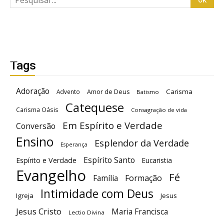
Tags
Adoração
Carisma
Advento
Amor de Deus
Batismo
Catequese
Carisma Oásis
Consagração de vida
Em Espírito e Verdade
Conversão
Ensino
Esplendor da Verdade
Esperança
Espírito Santo
Espírito e Verdade
Eucaristia
Evangelho
Fé
Família
Formação
Intimidade com Deus
Igreja
Jesus
Jesus Cristo
Maria Francisca
Lectio Divina