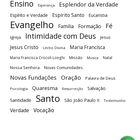
Ensino
Esplendor da Verdade
Esperança
Espírito Santo
Espírito e Verdade
Eucaristia
Evangelho
Fé
Família
Formação
Intimidade com Deus
Igreja
Jesus
Jesus Cristo
Maria Francisca
Lectio Divina
Maria Francisca Crocoli Longhi
Missão
Natal
Música
Nossa Senhora
Novas Comunidades
Oração
Novas Fundações
Palavra de Deus
Quaresma
Salvação
Psicologia
Ressurreição
Santo
Santidade
São João Paulo II
Testemunho
Vocação
Verdade