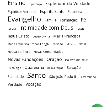
Ensino
Esplendor da Verdade
Esperança
Espírito Santo
Espírito e Verdade
Eucaristia
Evangelho
Fé
Família
Formação
Intimidade com Deus
Igreja
Jesus
Jesus Cristo
Maria Francisca
Lectio Divina
Maria Francisca Crocoli Longhi
Missão
Natal
Música
Nossa Senhora
Novas Comunidades
Oração
Novas Fundações
Palavra de Deus
Quaresma
Salvação
Psicologia
Ressurreição
Santo
Santidade
São João Paulo II
Testemunho
Vocação
Verdade