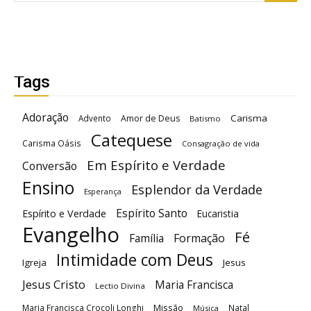
Tags
Adoração
Carisma
Advento
Amor de Deus
Batismo
Catequese
Carisma Oásis
Consagração de vida
Em Espírito e Verdade
Conversão
Ensino
Esplendor da Verdade
Esperança
Espírito Santo
Espírito e Verdade
Eucaristia
Evangelho
Fé
Família
Formação
Intimidade com Deus
Igreja
Jesus
Jesus Cristo
Maria Francisca
Lectio Divina
Maria Francisca Crocoli Longhi
Missão
Natal
Música