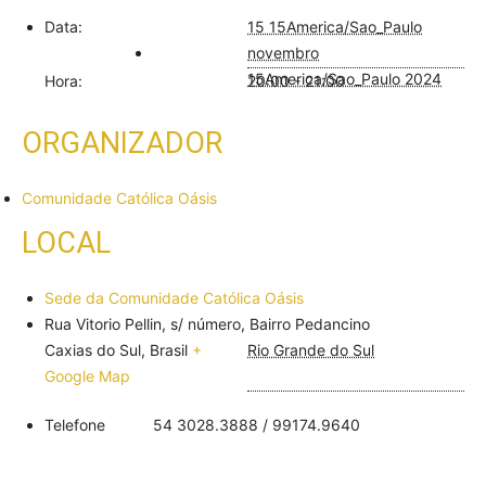
Data:
15 15America/Sao_Paulo
novembro
15America/Sao_Paulo 2024
Hora:
20:00 - 21:00
ORGANIZADOR
Comunidade Católica Oásis
LOCAL
Sede da Comunidade Católica Oásis
Rua Vitorio Pellin, s/ número, Bairro Pedancino
Caxias do Sul
,
Brasil
+
Rio Grande do Sul
Google Map
Telefone
54 3028.3888 / 99174.9640