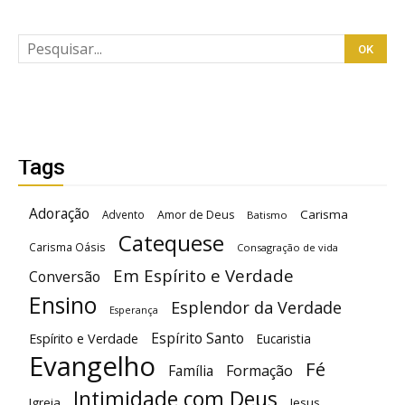
Tags
Adoração
Carisma
Advento
Amor de Deus
Batismo
Catequese
Carisma Oásis
Consagração de vida
Em Espírito e Verdade
Conversão
Ensino
Esplendor da Verdade
Esperança
Espírito Santo
Espírito e Verdade
Eucaristia
Evangelho
Fé
Família
Formação
Intimidade com Deus
Igreja
Jesus