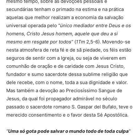
mesmo tempo, sobre as devoções pessoais e
secundárias tenham o primado na estima e na prática
aquelas que melhor realizam a economia da salvação
universal operada pelo
“
único mediador entre Deus e os
homens, Cristo Jesus homem, aquele que deu a si
mesmo em resgate por todos”
(
1Tm
2,5-6). Movendo-se
nesta atmosfera de reta fé e de sã piedade, os féis estão
seguros de sentir com a Igreja, ou seja de viverem em
comunhão de oração e de caridade com Jesus Cristo,
fundador e sumo sacerdote dessa sublime religião que
dele recebe, com o nome, toda a sua dignidade e valor.
Mas também a devoção ao Preciosíssimo Sangue de
Jesus, da qual foi propagador admirável no século
passado o sacerdote romano S. Gaspar del Bufalo, teve o
merecido consentimento e o favor desta Sé Apostólica.
“
Uma só gota pode salvar o mundo todo de toda culpa
“