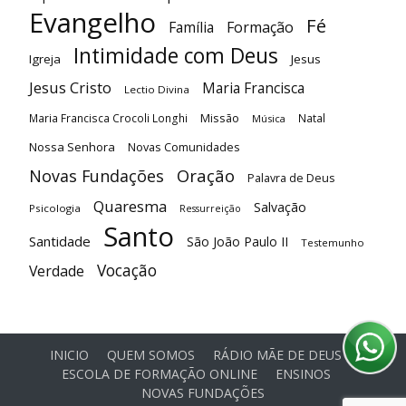
Evangelho
Fé
Família
Formação
Intimidade com Deus
Igreja
Jesus
Jesus Cristo
Maria Francisca
Lectio Divina
Maria Francisca Crocoli Longhi
Missão
Natal
Música
Nossa Senhora
Novas Comunidades
Oração
Novas Fundações
Palavra de Deus
Quaresma
Salvação
Psicologia
Ressurreição
Santo
Santidade
São João Paulo II
Testemunho
Vocação
Verdade
INICIO
QUEM SOMOS
RÁDIO MÃE DE DEUS
ESCOLA DE FORMAÇÃO ONLINE
ENSINOS
NOVAS FUNDAÇÕES