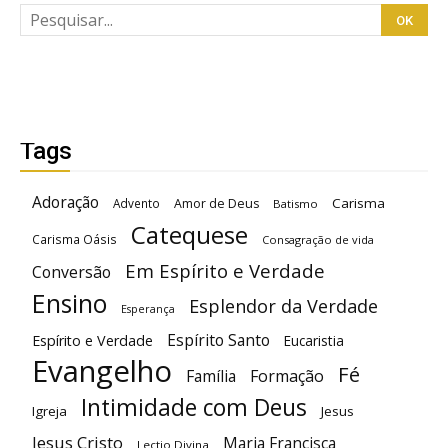
Tags
Adoração
Carisma
Advento
Amor de Deus
Batismo
Catequese
Carisma Oásis
Consagração de vida
Em Espírito e Verdade
Conversão
Ensino
Esplendor da Verdade
Esperança
Espírito Santo
Espírito e Verdade
Eucaristia
Evangelho
Fé
Família
Formação
Intimidade com Deus
Igreja
Jesus
Jesus Cristo
Maria Francisca
Lectio Divina