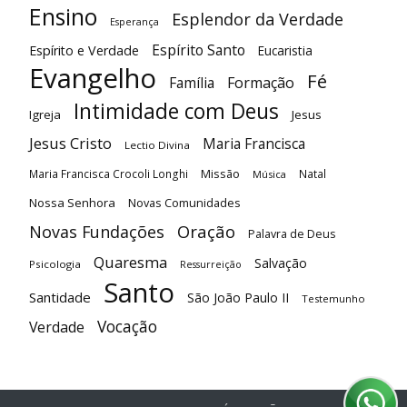
Ensino
Esplendor da Verdade
Esperança
Espírito Santo
Espírito e Verdade
Eucaristia
Evangelho
Fé
Família
Formação
Intimidade com Deus
Igreja
Jesus
Jesus Cristo
Maria Francisca
Lectio Divina
Maria Francisca Crocoli Longhi
Missão
Natal
Música
Nossa Senhora
Novas Comunidades
Oração
Novas Fundações
Palavra de Deus
Quaresma
Salvação
Psicologia
Ressurreição
Santo
Santidade
São João Paulo II
Testemunho
Vocação
Verdade