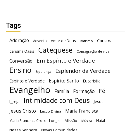
Tags
Adoração
Carisma
Advento
Amor de Deus
Batismo
Catequese
Carisma Oásis
Consagração de vida
Em Espírito e Verdade
Conversão
Ensino
Esplendor da Verdade
Esperança
Espírito Santo
Espírito e Verdade
Eucaristia
Evangelho
Fé
Família
Formação
Intimidade com Deus
Igreja
Jesus
Jesus Cristo
Maria Francisca
Lectio Divina
Maria Francisca Crocoli Longhi
Missão
Natal
Música
Nossa Senhora
Novas Comunidades