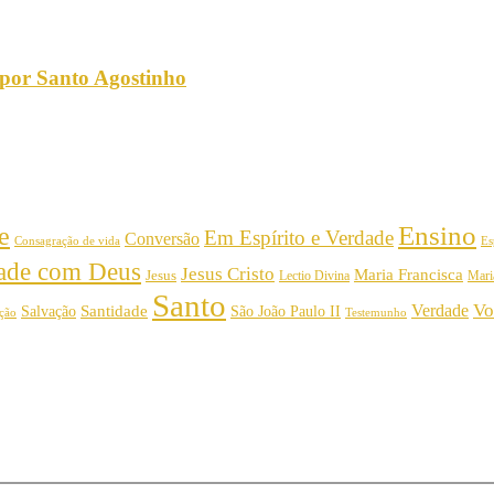
 por Santo Agostinho
Ensino
e
Em Espírito e Verdade
Conversão
Consagração de vida
Es
dade com Deus
Jesus Cristo
Maria Francisca
Jesus
Mari
Lectio Divina
Santo
Vo
Verdade
Salvação
Santidade
São João Paulo II
Testemunho
ição