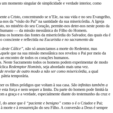
 um momento singular de simplicidade e verdade interior, como
ente a Cristo, concentrando se n’Ele, na sua vida e no seu Evangelho,
a-nos da “visão do Pai” na santidade da sua misericórdia. A Igreja
sto, no mistério do seu Coração, permite-nos deter-nos neste ponto da
lano humano — da missão messiânica do Filho do Homem.
ma os homens das fontes da misericórdia do Salvador, das quais ela é
 consciente e reflectida
na Eucaristia e no sacramento da
 deste Cálice”
, não só anunciamos a morte do Redentor, mas
Aquele que na sua missão messiânica nos revelou o Pai por meio da
o ao encontro de todos os corações humanos.
s. Neste Sacramento todos os homens podem experimentar de modo
íclica
Redemptor Hominis
, seja abordado mais uma vez.
de revelar de outro modo a não ser como misericórdia
, a qual
pátria temporária.
her os filhos pródigos que voltam à sua casa.
São infinitas também a
sta força e nem sequer a limita. Da parte do homem pode limitá-la
com a graça e a verdade, especialmente diante do testemunho da cruz e
 é, do amor que é
“paciente e benigno”
como o é o Criador e Pai;
, à morte e à ressurreição do seu Filho. A conversão a Deus é sempre