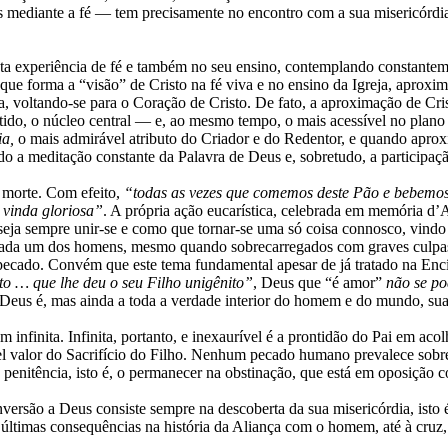
mediante a fé — tem precisamente no encontro com a sua misericórdia
vasta experiência de fé e também no seu ensino, contemplando constantem
que forma a “visão” de Cristo na fé viva e no ensino da Igreja, aproxim
a, voltando-se para o Coração de Cristo. De fato, a aproximação de Cri
sentido, o núcleo central — e, ao mesmo tempo, o mais acessível no p
ia,
o mais admirável atributo do Criador e do Redentor, e quando aproxi
o a meditação constante da Palavra de Deus e, sobretudo, a participação
 morte. Com efeito,
“todas as vezes que comemos deste Pão e bebemos
vinda gloriosa”
. A própria ação eucarística, celebrada em memória d’
eseja sempre unir-se e como que tornar-se uma só coisa connosco, vind
cada um dos homens, mesmo quando sobrecarregados com graves culpa
o pecado. Convém que este tema fundamental apesar de já tratado na Enc
o … que lhe deu o seu Filho unigênito”
, Deus que “é amor”
não se po
eus é, mas ainda a toda a verdade interior do homem e do mundo, sua 
infinita. Infinita, portanto, e inexaurível é a prontidão do Pai em acol
valor do Sacrifício do Filho. Nenhum pecado humano prevalece sobre e
a penitência, isto é, o permanecer na obstinação, que está em oposição 
versão a Deus consiste sempre na descoberta da sua misericórdia, isto
s últimas consequências na história da Aliança com o homem, até à cruz