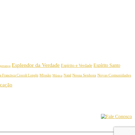
Esplendor da Verdade
Espírito Santo
Espírito e Verdade
perança
Nossa Senhora
a Francisca Crocoli Longhi
Missão
Natal
Novas Comunidades
Música
cação