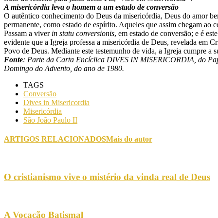
A misericórdia leva o homem a um estado de conversão
O autêntico conhecimento do Deus da misericórdia, Deus do amor ben
permanente, como estado de espírito. Aqueles que assim chegam ao 
Passam a viver
in statu conversionis
, em estado de conversão; e é est
evidente que a Igreja professa a misericórdia de Deus, revelada em C
Povo de Deus. Mediante este testemunho de vida, a Igreja cumpre a su
Fonte
: Parte da Carta Encíclica DIVES IN MISERICORDIA, do Papa 
Domingo do Advento, do ano de 1980.
TAGS
Conversão
Dives in Misericordia
Misericórdia
São João Paulo II
ARTIGOS RELACIONADOS
Mais do autor
O cristianismo vive o mistério da vinda real de Deus
A Vocação Batismal