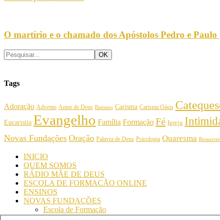
O martírio e o chamado dos Apóstolos Pedro e Paulo
Tags
Cateques
Adoração
Carisma
Amor de Deus
Carisma Oásis
Advento
Batismo
Evangelho
Intimi
Fé
Família
Formação
Eucaristia
Igreja
Novas Fundações
Oração
Quaresma
Palavra de Deus
Psicologia
Ressurre
INICIO
QUEM SOMOS
RÁDIO MÃE DE DEUS
ESCOLA DE FORMAÇÃO ONLINE
ENSINOS
NOVAS FUNDAÇÕES
Escola de Formação
Simpósio