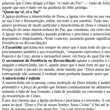
palavras que Cristo dirigiu a Filipe
“a visão do Pai”
— visão de Deus 
aquele que nos é dado ver na parábola do filho pródigo.
“Quem me vê, vê o Pai”
A Igreja professa a misericórdia de Deus, a Igreja vive dela na sua 
na sua Cruz e Ressurreição, enfim, em todo o seu mistério. Tudo isto, 
parece professar de modo particular a misericórdia de Deus e venerá-l
revelação do amor misericordioso do Pai, que constituiu, em certo 
A Igreja vive vida autêntica quando
professa e proclama a misericórd
depositária e dispensadora. Neste contexto, assumem grande significad
Penitência ou Reconciliação.
A Eucaristia
aproxima-nos sempre do amor que é mais forte do que a
proclamamos também a sua ressurreição,
“enquanto esperamos a sua 
Palavra e da Cruz, atesta o inexaurível
amor
, em força do qual Ele d
O sacramento da Penitência ou Reconciliação
aplana o caminho a 
singular a misericórdia, isto é, aquele amor que é mais forte do que 
Porque existe o pecado no mundo, neste mundo que
“Deus amou tant
corresponde não somente à verdade mais profunda daquele amor que D
A misericórdia é infinita
A misericórdia em si mesma, como perfeição de Deus infinito é também 
prontidão e a força do perdão
que brotam continuamente do admirável 
somente a falta de boa vontade, a falta de prontidão na conversão e n
da ressurreição de Cristo.
É por isso mesmo que a Igreja professa e proclama a conversão. A con
amor ao qual
“Deus e Pai de nosso Senhor Jesus Cristo”
é fiel até à
fruto do retorno para junto deste Pai,
“rico em misericórdia”
.